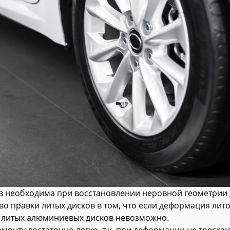
в необходима при восстановлении неровной геометрии 
о правки литых дисков в том, что если деформация лито
 литых алюминиевых дисков невозможно.
онту достаточно легко, т.к. при деформации не трескаю