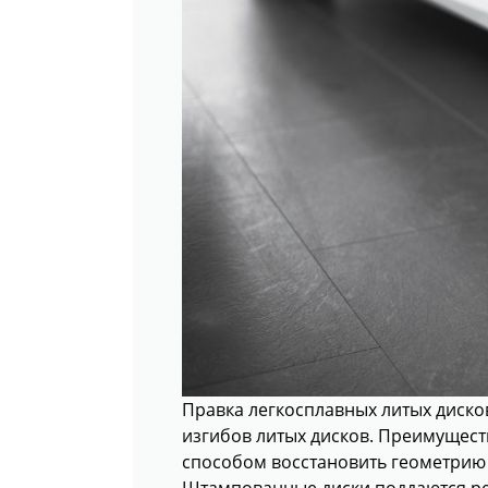
Правка легкосплавных литых диско
изгибов литых дисков. Преимуществ
способом восстановить геометрию
Штампованные диски поддаются рем